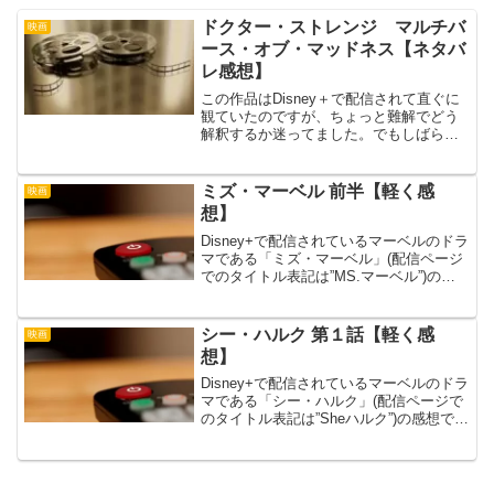
ドクター・ストレンジ マルチバ
映画
ース・オブ・マッドネス【ネタバ
レ感想】
この作品はDisney＋で配信されて直ぐに
観ていたのですが、ちょっと難解でどう
解釈するか迷ってました。でもしばらく
してもう一度観たらストーリーがしっか
り繋がっていることが分かり、伏線の置
き方や回収も綺麗だったので良作でし
ミズ・マーベル 前半【軽く感
映画
た。マルチバースとい...
想】
Disney+で配信されているマーベルのドラ
マである「ミズ・マーベル」(配信ページ
でのタイトル表記は”MS.マーベル”)の感
想の前半分(第１話〜第３話)です。原作も
知らずネタバレと言うほどの背景知識が
無いので、あらすじと共に単純な感想を
シー・ハルク 第１話【軽く感
映画
書く...
想】
Disney+で配信されているマーベルのドラ
マである「シー・ハルク」(配信ページで
のタイトル表記は”Sheハルク”)の感想で
す。法律家のジェニファー・ウォルター
ズはハルクの従妹です。ある事故に遭っ
たがために望んでもいないハルクのパワ
ーを得て...