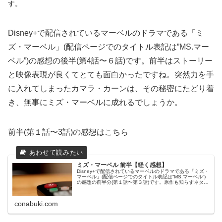
す。
Disney+で配信されているマーベルのドラマである「ミ
ズ・マーベル」(配信ページでのタイトル表記は”MS.マー
ベル”)の感想の後半(第4話〜６話)です。前半はストーリー
と映像表現が良くてとても面白かったですね。突然力を手
に入れてしまったカマラ・カーンは、その秘密にたどり着
き、無事にミズ・マーベルに成れるでしょうか。
前半(第１話〜3話)の感想はこちら
ミズ・マーベル 前半【軽く感想】
Disney+で配信されているマーベルのドラマである「ミズ・
マーベル」(配信ページでのタイトル表記は”MS.マーベル”)
の感想の前半分(第１話〜第３話)です。原作も知らずネタバ
レと言うほどの背景知識が無いので、あらすじと共に単純
な感想を書く...
conabuki.com