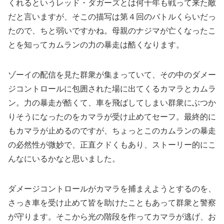
くれるというレッド・ダガーズとは何十年も戦って来た敵
だと言いますが、そこの描写は第４回のバトルくらいだっ
たので、ちと弱いですかね。母親のナジマが亡くなったこ
とを知ってカムランの力の暴走は酷くなります。
ゾーイの配信を見た群衆が集まっていて、その中のダメー
ジコントロールに包囲された場に出てくるカマラとカムラ
ン。力の暴走が酷くて、車を飛ばしてしまい群衆にぶつか
りそうになったのをカマラが受け止めてセーフ。最終的に
もカマラが止めるのですが、ちょっとこのカムランの暴走
の必然性が微妙で、正直クドくもあり、ストーリー的にこ
んなにいるかなと思いました。
ダメージコントロールがカマラを捕まえようとするのを、
さっき車を受け止めて皆を助けたこともあって群衆と警察
が守ります。そこから光の階段を作ってカマラが逃げ、お