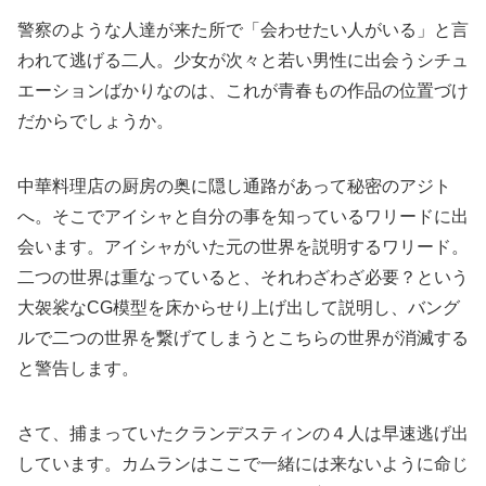
警察のような人達が来た所で「会わせたい人がいる」と言
われて逃げる二人。少女が次々と若い男性に出会うシチュ
エーションばかりなのは、これが青春もの作品の位置づけ
だからでしょうか。
中華料理店の厨房の奥に隠し通路があって秘密のアジト
へ。そこでアイシャと自分の事を知っているワリードに出
会います。アイシャがいた元の世界を説明するワリード。
二つの世界は重なっていると、それわざわざ必要？という
大袈裟なCG模型を床からせり上げ出して説明し、バング
ルで二つの世界を繋げてしまうとこちらの世界が消滅する
と警告します。
さて、捕まっていたクランデスティンの４人は早速逃げ出
しています。カムランはここで一緒には来ないように命じ