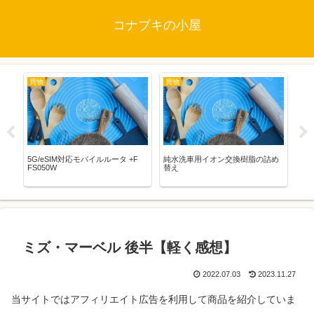
コナブキの小屋
買物
買物
映
5G/eSIM対応モバイルルータ +F
純水洗車用イオン交換樹脂の詰め
STA
FS050W
替え
WO
バ
ミズ・マーベル 後半【軽く感想】
2022.07.03
2023.11.27
当サイトではアフィリエイト
広告
を利用して商品を紹介していま