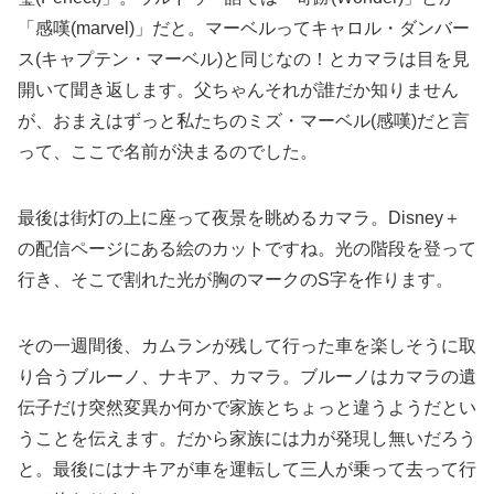
「感嘆(marvel)」だと。マーベルってキャロル・ダンバー
ス(キャプテン・マーベル)と同じなの！とカマラは目を見
開いて聞き返します。父ちゃんそれが誰だか知りません
が、おまえはずっと私たちのミズ・マーベル(感嘆)だと言
って、ここで名前が決まるのでした。
最後は街灯の上に座って夜景を眺めるカマラ。Disney＋
の配信ページにある絵のカットですね。光の階段を登って
行き、そこで割れた光が胸のマークのS字を作ります。
その一週間後、カムランが残して行った車を楽しそうに取
り合うブルーノ、ナキア、カマラ。ブルーノはカマラの遺
伝子だけ突然変異か何かで家族とちょっと違うようだとい
うことを伝えます。だから家族には力が発現し無いだろう
と。最後にはナキアが車を運転して三人が乗って去って行