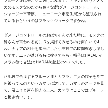
ブルーノ達はモスクに逃げ込みます。ナキアの言うアメリ
カのモスクなのだから色々な所(ダメージコントロール、
ジャージー市警察、ニューヨーク市衛生局)から監視され
ているわというのはブラックジョークですかね。
ダメージコントロールのおばちゃんが来た時に、モスクの
皆さんが言われる前にIDを掲げてみせるのは面白いです
ね。ナキアの相手を馬鹿にした小芝居での時間稼ぎも楽し
いです。二人が逃げる時に被せてもらう帽子はHALAL(イ
スラム教で合法)とHARAM(違法)のペアでした。
路地裏で合流するブルーノ達とカマラ。二人の帽子を見て
何被ってんのというカマラに対して、カマラのスーツを見
て、君こそと声を揃える二人。カマラはここではブルーノ
と抱き合います。