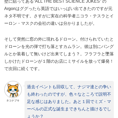
壁に貼ってある”ALL THE BEST SCIENCE JOKES” の
Argonはググったら英語ではいっぱい出てきたのですが元
ネタ不明です。さすがに実在の科学者ニコラ・テスラとイ
ーロン・マスクの会社の違いは分かりましたが。
そして突然に窓の外に現れるドローン。付けられていたと
ドローンを光の弾で打ち落とすカムラン。彼は別にバング
ルとか装着して無いけど出来てしまう？。フラフラと墜落
しかけたドローンが１階のお店にミサイルを放って爆発！
で次回に続くです。
過去イベントも回収して、ナジマ達との争い
も終わったのですが、色々なところで説明不
ネコナブキ
足な感じはありました。あと１回でミズ・マ
ーベルの正式な誕生まできちんと描けるでし
ょうか？