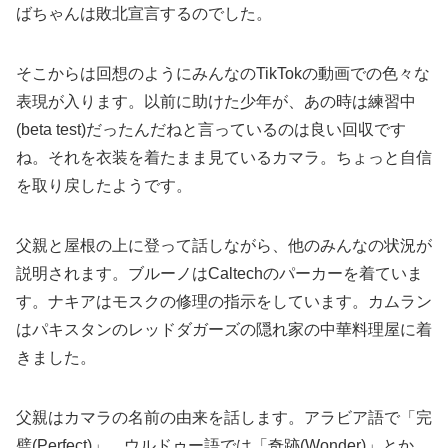
ばちゃんは敗北宣言するのでした。
そこからは回想のようにみんなのTikTokの動画での色々な
表現が入ります。以前に助けた少年が、あの時は練習中
(beta test)だったんだねと言っているのは良い回収です
ね。それを衣装を着たまま見ているカマラ。ちょっと自信
を取り戻したようです。
父親と屋根の上に登って話しながら、他のみんなの状況が
説明されます。ブルーノはCaltechのパーカーを着ていま
す。ナキアはモスクの修理の指示をしています。カムラン
はパキスタンのレッドダガーズの隠れ家の中華料理屋に着
きました。
父親はカマラの名前の由来を話します。アラビア語で「完
璧(Perfect)」。ウルドゥー語では「奇跡(Wonder)」とか