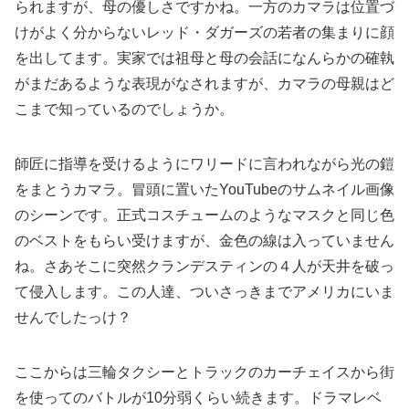
られますが、母の優しさですかね。一方のカマラは位置づ
けがよく分からないレッド・ダガーズの若者の集まりに顔
を出してます。実家では祖母と母の会話になんらかの確執
がまだあるような表現がなされますが、カマラの母親はど
こまで知っているのでしょうか。
師匠に指導を受けるようにワリードに言われながら光の鎧
をまとうカマラ。冒頭に置いたYouTubeのサムネイル画像
のシーンです。正式コスチュームのようなマスクと同じ色
のベストをもらい受けますが、金色の線は入っていません
ね。さあそこに突然クランデスティンの４人が天井を破っ
て侵入します。この人達、ついさっきまでアメリカにいま
せんでしたっけ？
ここからは三輪タクシーとトラックのカーチェイスから街
を使ってのバトルが10分弱くらい続きます。ドラマレベ