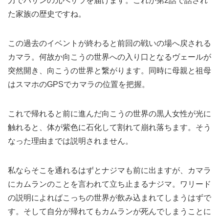
力でハサンの元へサラを届けます。これが第2話で話され
た家族の歴史ですね。
この過去のイベントが終わると前回の戦いの場へ戻される
カマラ。何故か向こうの世界への入り口となるヴェールが
突然開き、向こうの世界と繋がります。同時に母親と祖母
はスマホのGPSでカマラの位置を把握。
これで帰れると前に進んだ向こうの世界の黒人女性が光に
触れると、体が紫色に石化して割れて崩れ落ちます。そう
なった理由までは説明されません。
私ならそこを通れるはずとナジマも前に出ますが、カマラ
にカムランのことを言われて立ち止まるナジマ。ワリード
の説明によればこっちの世界が飲み込まれてしまうはずで
す。そして自分が帰れてもカムランが死んでしまうことに