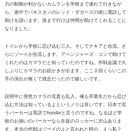
力の制御が利かないカムランを学校まで連れて行きなが
ら、途中でパキスタンのレッド・ダガーズの彼に電話して
助けを請います。港まで行けば仲間が助けてくれることに
なりました。
トイレから学校に忍び込む三人。そしてナキアと合流。さ
らにゾーイが合流します。アベンジャーズ・コンで助けて
くれたのはカマラだと知っていたのですね。作戦会議で久
しぶりにカマラのお絵かきが出ます。ここ２回くらいこの
手の演出が無くて残念だったので嬉しいです。
説明中に突然カマラの兄貴も乱入。俺も卒業生だから忍び
込む方法は知っているよというノリは良いです。日本で言
うパーカーは英語でhoodieと言うのですね。なるほど学
校のお揃いのパーカーなら生徒のロッカーに沢山ありま
す。本当の作戦はゾーイのよと言われた時の、えっ私？