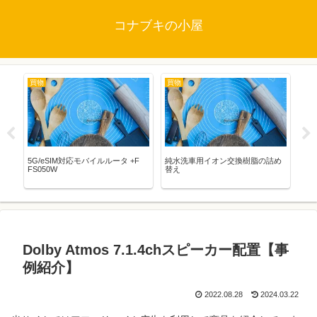
コナブキの小屋
買物
買物
映
5G/eSIM対応モバイルルータ +F
純水洗車用イオン交換樹脂の詰め
STA
FS050W
替え
WO
バ
Dolby Atmos 7.1.4chスピーカー配置【事
例紹介】
2022.08.28
2024.03.22