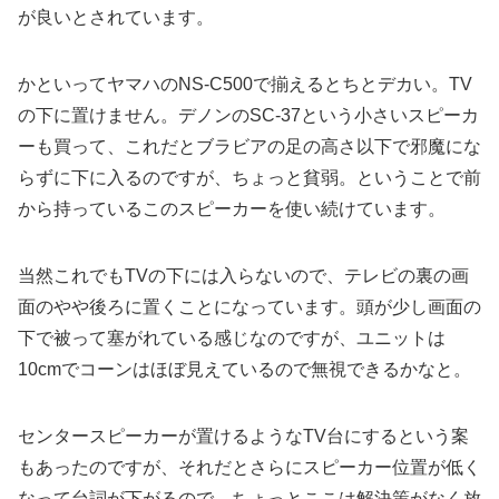
が良いとされています。
かといってヤマハのNS-C500で揃えるとちとデカい。TV
の下に置けません。デノンのSC-37という小さいスピーカ
ーも買って、これだとブラビアの足の高さ以下で邪魔にな
らずに下に入るのですが、ちょっと貧弱。ということで前
から持っているこのスピーカーを使い続けています。
当然これでもTVの下には入らないので、テレビの裏の画
面のやや後ろに置くことになっています。頭が少し画面の
下で被って塞がれている感じなのですが、ユニットは
10cmでコーンはほぼ見えているので無視できるかなと。
センタースピーカーが置けるようなTV台にするという案
もあったのですが、それだとさらにスピーカー位置が低く
なって台詞が下がるので、ちょっとここは解決策がなく放