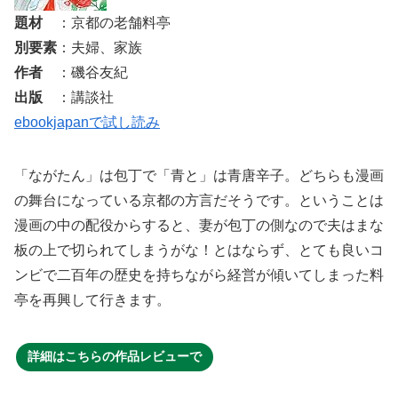
題材
：京都の老舗料亭
別要素
：夫婦、家族
作者
：磯谷友紀
出版
：講談社
ebookjapanで試し読み
「ながたん」は包丁で「青と」は青唐辛子。どちらも漫画
の舞台になっている京都の方言だそうです。ということは
漫画の中の配役からすると、妻が包丁の側なので夫はまな
板の上で切られてしまうがな！とはならず、とても良いコ
ンビで二百年の歴史を持ちながら経営が傾いてしまった料
亭を再興して行きます。
詳細はこちらの作品レビューで