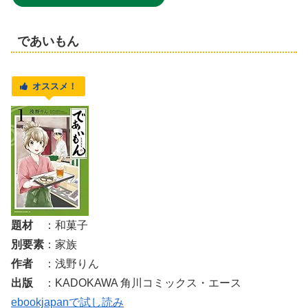
であいもん
オススメ！
題材
：和菓子
別要素
：家族
作者
：浅野りん
出版
：KADOKAWA 角川コミックス・エース
ebookjapanで試し読み