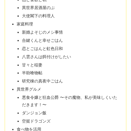
異世界居酒屋のぶ
大使閣下の料理人
家庭料理
新婚よそじのメシ事情
合鍵くんと幸せごはん
恋とごはんと虹色日和
八雲さんは餌付けがしたい
甘々と稲妻
半助喰物帖
研究棟の真夜中ごはん
異世界グルメ
悪食令嬢と狂血公爵 〜その魔物、私が美味しくいた
だきます！〜
ダンジョン飯
空挺ドラゴンズ
食べ物を活用