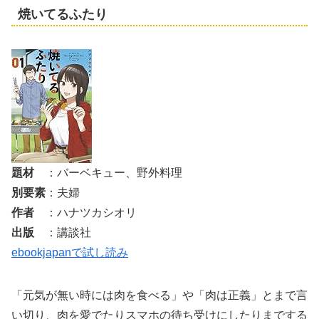
焼いてるふたり
題材
：バーベキュー、野外料理
別要素
：夫婦
作者
：ハナツカシオリ
出版
：講談社
ebookjapanで試し読み
「元気が無い時には肉を食べる」や「肉は正義」とまで言
い切り、肉を愛でたりスマホの待ち受けにしたりまでする