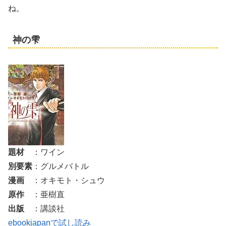
ね。
神の雫
題材
：ワイン
別要素
：グルメバトル
漫画
：オキモト・シュウ
原作
：亜樹直
出版
：講談社
ebookjapanで試し読み