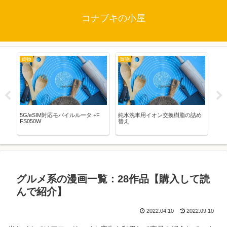
コナブキの小屋
買物
買物
映
5G/eSIM対応モバイルルータ +F
純水洗車用イオン交換樹脂の詰め
STA
FS050W
替え
WO
バ
グルメ系の漫画一覧：28作品【購入して読
んで紹介】
2022.04.10
2022.09.10