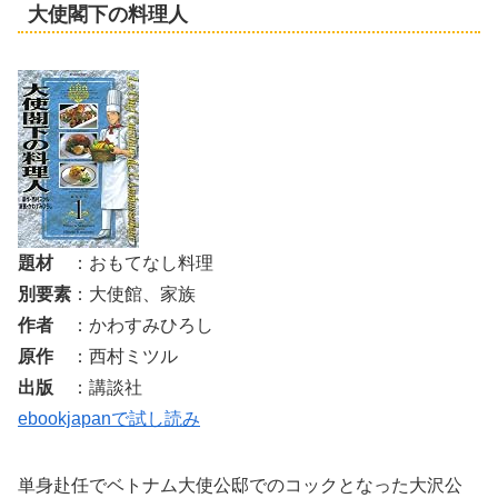
大使閣下の料理人
題材
：おもてなし料理
別要素
：大使館、家族
作者
：かわすみひろし
原作
：西村ミツル
出版
：講談社
ebookjapanで試し読み
単身赴任でベトナム大使公邸でのコックとなった大沢公