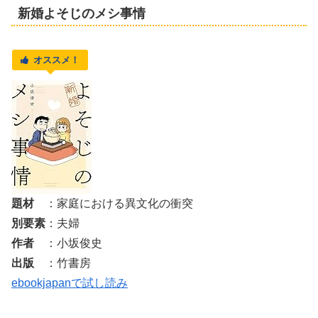
新婚よそじのメシ事情
オススメ！
題材
：家庭における異文化の衝突
別要素
：夫婦
作者
：小坂俊史
出版
：竹書房
ebookjapanで試し読み