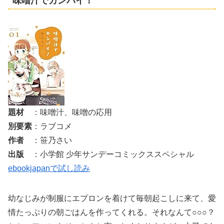
味噌汁でカンパイ！
題材
：味噌汁、味噌の応用
別要素
：ラブコメ
作者
：笹乃さい
出版
：小学館 少年サンデーコミックススペシャル
ebookjapanで試し読み
幼なじみが制服にエプロンを着けて毎朝起こしに来て、愛
情たっぷりの朝ごはんを作ってくれる。それなんて○○○？