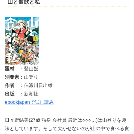
山と食欲と私
題材
：登山飯
別要素
：山登り
作者
：信濃川日出雄
出版
：新潮社
ebookjapanで試し読み
日々野鮎美(27歳 独身 会社員 最近は○○○…)は山登りを趣
味としています。そして欠かせないのが山の中で食べる食