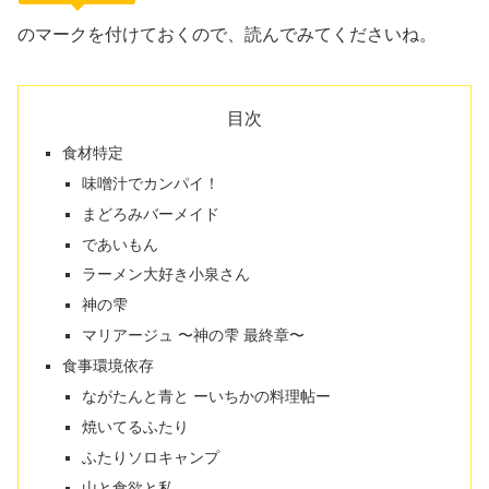
のマークを付けておくので、読んでみてくださいね。
目次
食材特定
味噌汁でカンパイ！
まどろみバーメイド
であいもん
ラーメン大好き小泉さん
神の雫
マリアージュ 〜神の雫 最終章〜
食事環境依存
ながたんと青と ーいちかの料理帖ー
焼いてるふたり
ふたりソロキャンプ
山と食欲と私