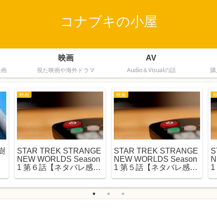
コナブキの小屋
映画
AV
漫画
視た映画や海外ドラマ
Audio＆Visualの話
購
映画
映画
樹
STAR TREK STRANGE
STAR TREK STRANGE
S
NEW WORLDS Season
NEW WORLDS Season
N
1 第６話【ネタバレ感
1 第５話【ネタバレ感
想】
想】