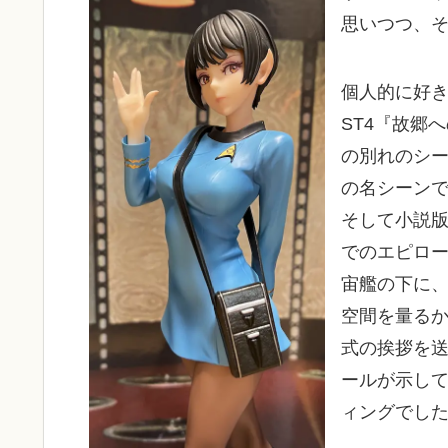
思いつつ、
個人的に好
ST4『故郷
の別れのシ
の名シーン
そして小説版
でのエピロ
宙艦の下に
空間を量る
式の挨拶を
ールが示し
ィングでし