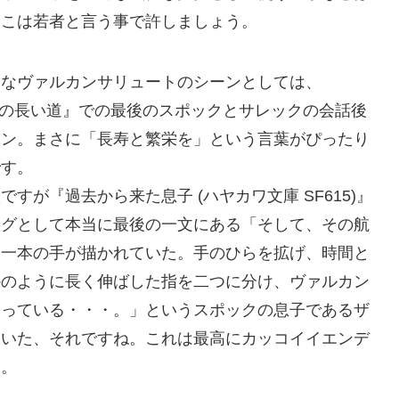
そこは若者と言う事で許しましょう。
きなヴァルカンサリュートのシーンとしては、
への長い道』での最後のスポックとサレックの会話後
ーン。まさに「長寿と繁栄を」という言葉がぴったり
です。
ですが『過去から来た息子 (ハヤカワ文庫 SF615)』
ーグとして本当に最後の一文にある「そして、その航
、一本の手が描かれていた。手のひらを拡げ、時間と
かのように長く伸ばした指を二つに分け、ヴァルカン
送っている・・・。」というスポックの息子であるザ
ていた、それですね。これは最高にカッコイイエンデ
た。