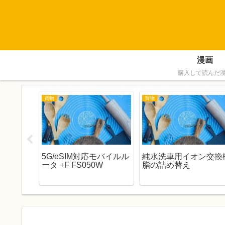
漫画
購入して読んだ
買物
買物
IPSE
5G/eSIM対応モバイルル
純水洗車用イオン交換
レビュ
ータ +F FS050W
脂の詰め替え