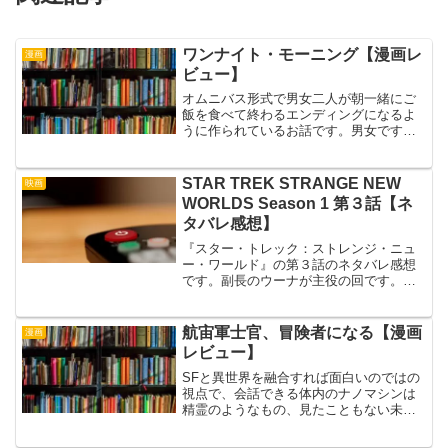
ワンナイト・モーニング【漫画レ
漫画
ビュー】
オムニバス形式で男女二人が朝一緒にご
飯を食べて終わるエンディングになるよ
うに作られているお話です。男女ですか
ら当然そうなって迎える朝の場合もあり
ますし、ただ単に一緒に時間を過ごした
だけの場合もあります。いずれにしても
STAR TREK STRANGE NEW
映画
朝を迎えて二人一緒に何か...
WORLDS Season 1 第３話【ネ
タバレ感想】
『スター・トレック：ストレンジ・ニュ
ー・ワールド』の第３話のネタバレ感想
です。副長のウーナが主役の回です。ウ
ーナと船医のムベンガというメインキャ
ストの二人には、それぞれ隠しておきた
い重要な秘密があるという伏線を張って
航宙軍士官、冒険者になる【漫画
漫画
おくのと、転送装置という...
レビュー】
SFと異世界を融合すれば面白いのではの
視点で、会話できる体内のナノマシンは
精霊のようなもの、見たこともない未来
兵器は魔道具、飛行するモンスターは実
は高性能ドローンだったのようにして、