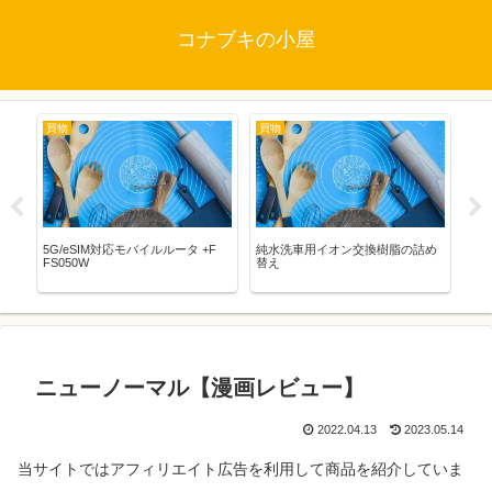
コナブキの小屋
買物
買物
映
5G/eSIM対応モバイルルータ +F
純水洗車用イオン交換樹脂の詰め
STA
FS050W
替え
WO
バ
ニューノーマル【漫画レビュー】
2022.04.13
2023.05.14
当サイトではアフィリエイト
広告
を利用して商品を紹介していま