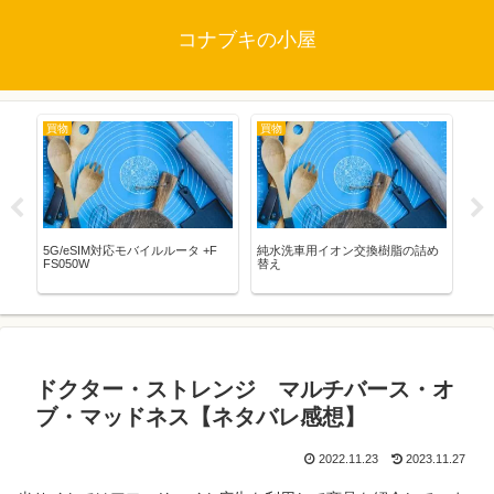
コナブキの小屋
買物
買物
映
5G/eSIM対応モバイルルータ +F
純水洗車用イオン交換樹脂の詰め
STA
FS050W
替え
WO
バ
ドクター・ストレンジ マルチバース・オ
ブ・マッドネス【ネタバレ感想】
2022.11.23
2023.11.27