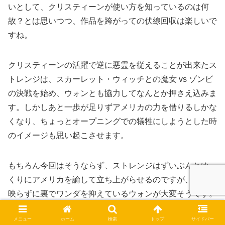
いとして、クリスティーンが使い方を知っているのは何
故？とは思いつつ、作品を跨がっての伏線回収は楽しいで
すね。
クリスティーンの活躍で逆に悪霊を従えることが出来たス
トレンジは、スカーレット・ウィッチとの魔女 vs ゾンビ
の決戦を始め、ウォンとも協力してなんとか押さえ込みま
す。しかしあと一歩が足りずアメリカの力を借りるしかな
くなり、ちょっとオープニングでの犠牲にしようとした時
のイメージも思い起こさせます。
もちろん今回はそうならず、ストレンジはずいぶんとゆっ
くりにアメリカを諭して立ち上がらせるのですが、画面に
映らずに裏でワンダを抑えているウォンが大変そうです。
アメリカはメモリーレーンで見た過去を振り切り、自分の
メニュー
ホーム
検索
トップ
サイドバー
能力を制御してワンダと対決します。でも当然腕力などで