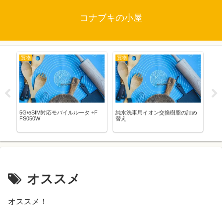
コナブキの小屋
買物
買物
映
5G/eSIM対応モバイルルータ +F
純水洗車用イオン交換樹脂の詰め
STA
FS050W
替え
WO
バ
オススメ
オススメ！