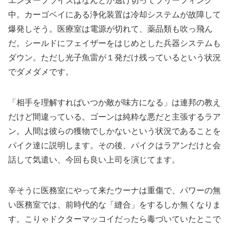
エンタープライズはなんとか逃げ切ってブリーフィング
中。カーゴベイにある浄化装置は冷却システムが故障して
爆発しそう。医療室は電源が切れて、薬品類も吹っ飛ん
だ。シールドにフェイザーをはじめとした兵器システムも
ダウン。ただし光子魚雷が１発だけ残っているという状況
でダメダメです。
「相手を理解すればいつか敵が味方になる」は連邦の教え
だけど間違っている。ゴーンは純粋な悪だと主張するラア
ン。人間は彼らの獲物でしかないという状況であることを
パイク達に説明します。その後、パイクはラアンだけと会
話して気遣い、今回も良い上司を演じてます。
辛そうに医務室にやって来たウーナは重傷で、パワーの無
い医務室では、前時代的な「縫合」をするしか無くなりま
す。こりゃドクターマッコイだったら毒づいていたとこで