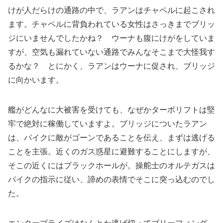
けが人だらけの通路の中で、ラアンはチャペルに起こされ
ます。チャペルに背負われている女性はさっきまでブリッ
ジにいませんでしたかね？ ウーナも腹にけがをしていま
すが、空気も漏れていない通路でみんなそこまで大怪我す
るかな？ とにかく、ラアンはウーナに促され、ブリッジ
に向かいます。
艦がどんなに大被害を受けても、なぜかターボリフトは堅
牢で絶対に稼働していますよ。ブリッジについたラアン
は、パイクに敵がゴーンであることを伝え、まずは逃げる
ことを主張。近くのガス惑星に避難することにしますが、
そこの近くにはブラックホールが。操舵士のオルテガスは
パイクの指示に従い、諦めの表情でそこに突っ込むのでし
た。