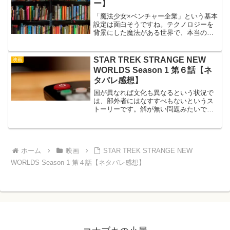
ー】
「魔法少女×ベンチャー企業」という基本
設定は面白そうですね。テクノロジーを
背景にした魔法がある世界で、本当の少
女ではなく社会人が職業として、怪異と
呼ばれる妖怪のようなものを退治する
「魔法少女」を務めます。会社は少人数
STAR TREK STRANGE NEW
映画
のベンチャー企業という設...
WORLDS Season 1 第６話【ネ
タバレ感想】
国が異なれば文化も異なるという状況で
は、部外者にはなすすべもないというス
トーリーです。解が無い問題みたいであ
まり好きなパターンではないのですが、
考えさせるという点では、こういうお話
も必要ではありますね。
ホーム
映画
STAR TREK STRANGE NEW
WORLDS Season 1 第４話【ネタバレ感想】