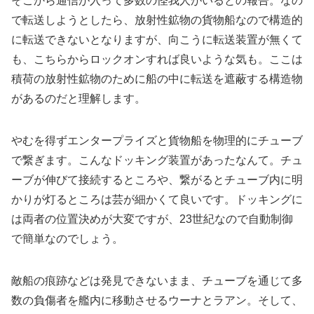
そこから通信が入って多数の怪我人がいるとの報告。なの
で転送しようとしたら、放射性鉱物の貨物船なので構造的
に転送できないとなりますが、向こうに転送装置が無くて
も、こちらからロックオンすれば良いような気も。ここは
積荷の放射性鉱物のために船の中に転送を遮蔽する構造物
があるのだと理解します。
やむを得ずエンタープライズと貨物船を物理的にチューブ
で繋ぎます。こんなドッキング装置があったなんて。チュ
ーブが伸びて接続するところや、繋がるとチューブ内に明
かりが灯るところは芸が細かくて良いです。ドッキングに
は両者の位置決めが大変ですが、23世紀なので自動制御
で簡単なのでしょう。
敵船の痕跡などは発見できないまま、チューブを通じて多
数の負傷者を艦内に移動させるウーナとラアン。そして、