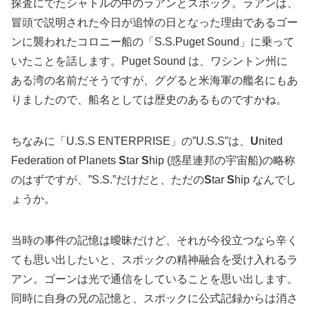
探査にでたシャトルの中のラアンとスポック。ラアンは、
冒頭で説明された今日が追悼の日となった理由であるゴー
ンに襲われたコロニー船の「S.S.Puget Sound」に乗って
いたことを話します。Puget Sound は、ワシントン州に
ある湾の名前だそうですが、ググると米海軍の艦名にもあ
りましたので、船名としては歴史のあるものですかね。
ちなみに「U.S.S ENTERPRISE」の”U.S.S”は、
U
nited
Federation of Planets
S
tar
S
hip (惑星連邦の宇宙船)の略称
のはずですが、”S.S.”だけだと、ただの
S
tar
S
hip なんでし
ょうか。
当時の事件の記憶は曖昧だけど、それが今役立つなら辛く
ても思い出したいと、スポックの精神融合を受け入れるラ
アン。ゴーンは光で通信をしていることを思い出します。
同時に自身の兄の記憶と、スポックに公式記録からは消さ