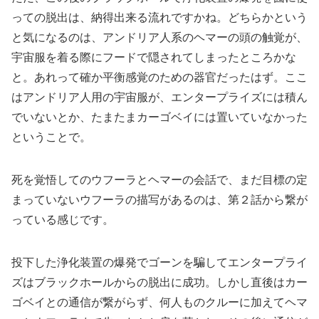
っての脱出は、納得出来る流れですかね。どちらかという
と気になるのは、アンドリア人系のヘマーの頭の触覚が、
宇宙服を着る際にフードで隠されてしまったところかな
と。あれって確か平衡感覚のための器官だったはず。ここ
はアンドリア人用の宇宙服が、エンタープライズには積ん
でいないとか、たまたまカーゴベイには置いていなかった
ということで。
死を覚悟してのウフーラとヘマーの会話で、まだ目標の定
まっていないウフーラの描写があるのは、第２話から繋が
っている感じです。
投下した浄化装置の爆発でゴーンを騙してエンタープライ
ズはブラックホールからの脱出に成功。しかし直後はカー
ゴベイとの通信が繋がらず、何人ものクルーに加えてヘマ