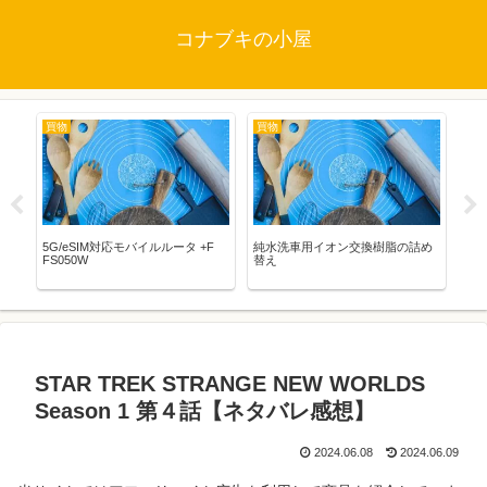
コナブキの小屋
買物
買物
映
5G/eSIM対応モバイルルータ +F
純水洗車用イオン交換樹脂の詰め
STA
FS050W
替え
WO
バ
STAR TREK STRANGE NEW WORLDS
Season 1 第４話【ネタバレ感想】
2024.06.08
2024.06.09