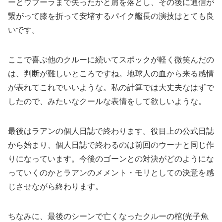
ーとウフーラまで失ったかと肩を落とし、その後に通信が
繋がって膝を折って安堵するパイク艦長の演技はとても良
いです。
ここで喜ぶ他のクルーに続いてスポックが軽く微笑んだの
は、判断が難しいところですね。地球人の血から来る感情
が表れてこれでいいような。私の計算では大丈夫なはずで
したので、みたいなクールな表情をして欲しいような。
最後はラアンの個人日誌で終わります。役目上の公式日誌
から始まり、個人日誌で終わるのは前回のウーナと同じ作
りになっています。今後のゴーンとの対決がどのようにな
っていくのかとラアンのメメント・モリとしての決意を感
じさせながら終わります。
ちなみに、最後のシーンで亡くなったクルーの棺(光子魚