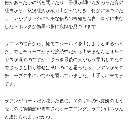
何があったかの話を聞いたり、子供が聞いた変わった音の
証言から、状況証拠が積み上がって行き、何かに気づいた
ラアンがブリッジに特殊な信号の検知を進言。直ぐに実行
したスポックが衛星の影に痕跡を見つけます。
ラアンの進言から、慌ててシールドを上げようとするパイ
ク。でもチューブがまだ接続中だから出来ませんとオルテ
ガスが返すのですが、さっき最後の人がもう乗船してたの
でさっさと切り離せば良いのにと思ったら、ラアンがその
チューブの中にいて外を覗いていました。上手く出来てま
すよ。
ラアンがゴーンだと呟いた後に、Ｙの字型の戦闘艇のよう
なものに貨物船が攻撃されオープニング。ラアンはちゃん
と逃げられましたかね。