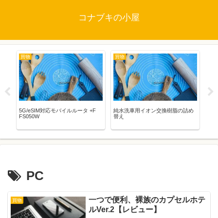
コナブキの小屋
買物
買物
映
5G/eSIM対応モバイルルータ +F
純水洗車用イオン交換樹脂の詰め
STA
FS050W
替え
WO
バ
PC
一つで便利、裸族のカプセルホテ
買物
ルVer.2【レビュー】