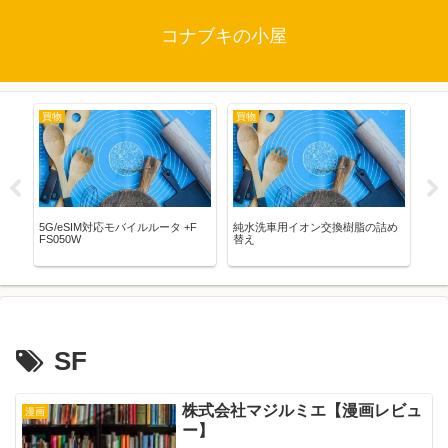
コナブキの小屋
買物
買物
映
5G/eSIM対応モバイルルータ +F
純水洗車用イオン交換樹脂の詰め
STA
FS050W
替え
WO
バ
SF
株式会社マジルミエ【漫画レビュ
漫画
ー】