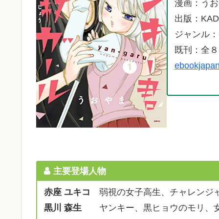
漫画：うお
出版：KAD
ジャンル：
既刊：全８
ebookja
主要登場人物
赤座 ユキコ
弱視の女子高生、チャレンジ
黒川 森生
ヤンキー、黒ヒョウのモリ、女