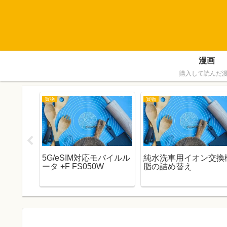
漫画
購入して読んだ
買物
買物
IPSE
5G/eSIM対応モバイルル
純水洗車用イオン交換
レビュ
ータ +F FS050W
脂の詰め替え