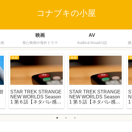
コナブキの小屋
映画
AV
漫画
視た映画や海外ドラマ
Audio＆Visualの話
購
映画
映画
樹
STAR TREK STRANGE
STAR TREK STRANGE
S
NEW WORLDS Season
NEW WORLDS Season
N
1 第６話【ネタバレ感
1 第５話【ネタバレ感
想】
想】