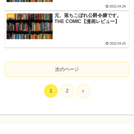
2022.04.29
元、落ちこぼれ公爵令嬢です。
漫画
THE COMIC【漫画レビュー】
2022.04.25
次のページ
次
1
2
へ