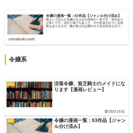
令嬢の漫画一覧：63作品【ジャンル分け済み】
購入して読んだ令嬢が主人公の漫画の一覧です。原作あり
が多いです。流行り物でもあって、やや乱造されている気
配もありますが、数が多ければ磨かれて光る作品も出てき
ます。今後、出来るものからレビューを書いておすすめ作
品を紹介していきます。
conabuki.com
令嬢系
没落令嬢、貧乏騎士のメイドにな
漫画
ります【漫画レビュー】
2023.10.01
令嬢の漫画一覧：63作品【ジャン
漫画
ル分け済み】